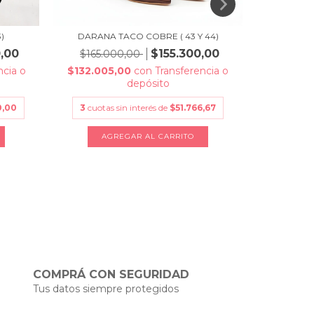
)
DARANA TACO COBRE ( 43 Y 44)
JANE EDI
,00
$155.300,00
$165.000,00
$165.
ncia o
$132.005,00
con
Transferencia o
$102.00
depósito
0,00
3
cuotas sin interés de
$51.766,67
3
cuotas
AGREGAR AL CARRITO
A
COMPRÁ CON SEGURIDAD
Tus datos siempre protegidos