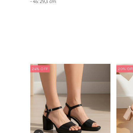
- 45: 29,3 cm
24
%
OFF
20
%
OF