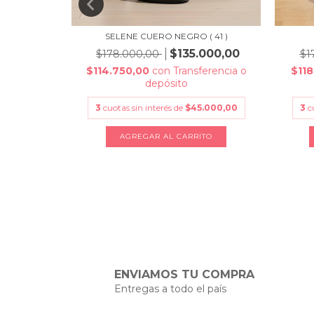
TALLE 44)
SELENE CUERO NEGRO ( 41 )
000,00
$135.000,00
$178.000,00
$1
erencia o
$114.750,00
con
Transferencia o
$118
depósito
.000,00
3
cuotas sin interés de
$45.000,00
3
c
TO
AGREGAR AL CARRITO
ENVIAMOS TU COMPRA
Entregas a todo el país