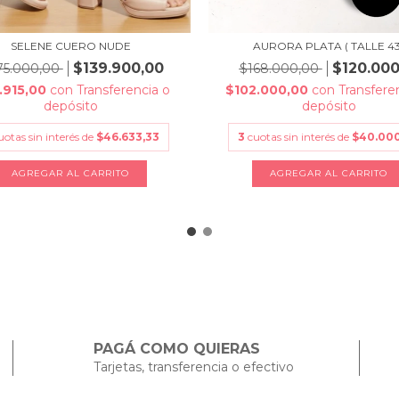
SELENE CUERO NUDE
AURORA PLATA ( TALLE 43
$139.900,00
$120.000
75.000,00
$168.000,00
.915,00
con
Transferencia o
$102.000,00
con
Transfere
depósito
depósito
uotas sin interés de
$46.633,33
3
cuotas sin interés de
$40.00
AGREGAR AL CARRITO
AGREGAR AL CARRITO
PAGÁ COMO QUIERAS
Tarjetas, transferencia o efectivo