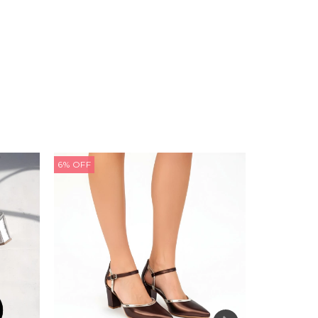
6
%
OFF
27
%
OFF